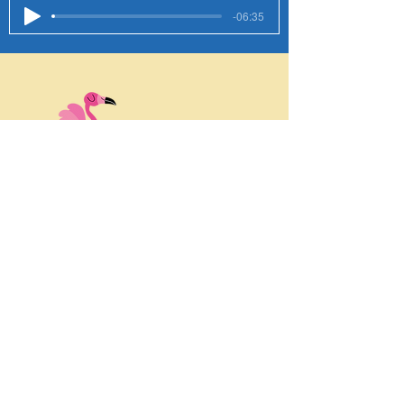
-06:35
Harold, le flamant
rose qui voulait devenir
jaune
-05:47
Margot, la chouette qui
gardait les souvenirs