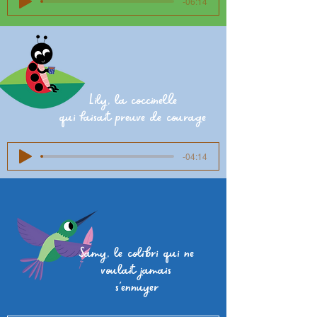
-06:14
Lily, la coccinelle
qui faisait preuve de courage
-04:14
Samy, le colibri qui ne
voulait jamais
s'ennuyer