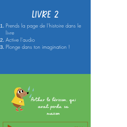
LIVRE 2
Prends la page de l'histoire dans le
livre
Active l'audio
Plonge dans ton imagination !
Arthur le hérisson, qui
avait perdu sa
maison