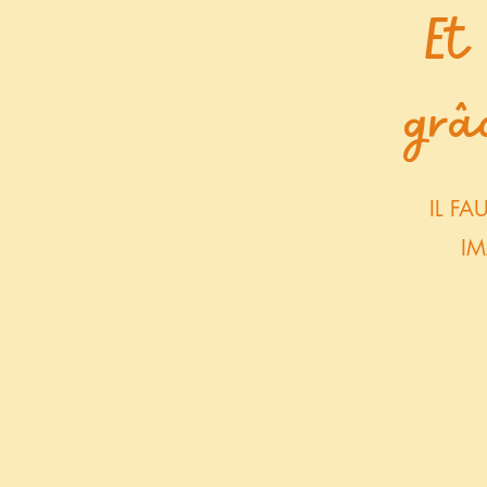
Et 
grâ
IL F
IM