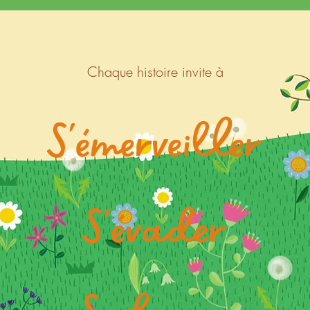
Chaque histoire invite à
S'émerveiller
S'évader
Se bercer