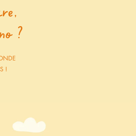
re,
no ?
MONDE
S !