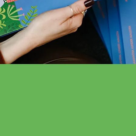
istoires AUDIO
par livre