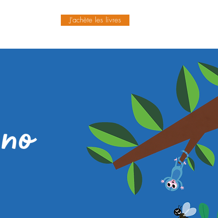
J'achète les livres
E
More