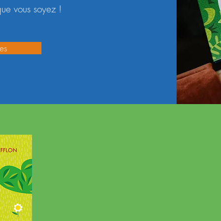
que vous soyez !
res
Cinq h